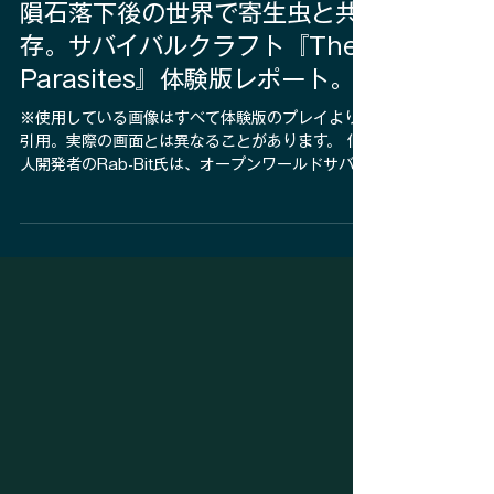
5 時間前
読了時間: 4分
体験版レポート
隕石落下後の世界で寄生虫と共
存。サバイバルクラフト『The
Parasites』体験版レポート。
※使用している画像はすべて体験版のプレイより
引用。実際の画面とは異なることがあります。 個
人開発者のRab-Bit氏は、オープンワールドサバイ
バルホラー『The Parasites』を開発中だ。対応
プラットフォームはPC（Steam）で、発売日は現
時点で未定。エンジンにはUnreal Engineを採用し
ており、現在は無料の体験版（デモ版）が配信さ
れている。 個人開発でありながらフォトリアル寄
りのグラフィックに挑戦している意欲作で、スト
アページにはシングルプレイヤー対応に加え、レ
ベルエディタの搭載も明記されている。 『The
Parasites』は、巨大隕石が落下した後の荒廃した
世界を舞台にしたサバイバルホラー＋クラフトゲ