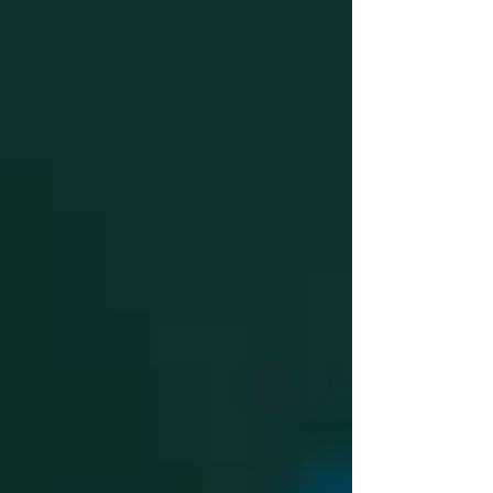
ームだ。プレイヤーは感染を生き延びた数少ない
生存者のひとりだ。体内に寄生した「パラサイ
ト」と共存することで超人的な生存能力を得た主
人公が、シェルターを建てて拠点を広げ、道具や武
器を自作し、罠を仕掛けながら、この閉ざされた
土地からの脱出を目指す。 ジャンルとしてはいわ
ゆる「ゾンビゲー＋クラフト」タイプで、『7
Days to...