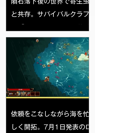
隕石落下後の世界で寄生虫
と共存。サバイバルクラフ
ト『The Parasites』体験
版レポート。
依頼をこなしながら海を忙
しく開拓。7月1日発表のロ