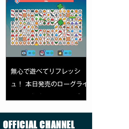
ゲーム『My Cozy Cube』
試遊レポート
無心で遊べてリフレッシ
ュ！ 本日発売のローグライ
ト風・タイルマッチングパ
ズル『Paironix』試遊レポ
ート。全消しで最高にスカ
OFFICIAL CHANNEL