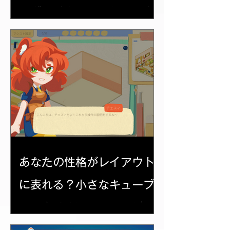
ーグライクオートシュータ
ー『Kill The Sea』試遊レ
ポート。三日三晩マジで忙
しい。
あなたの性格がレイアウト
に表れる？小さなキューブ
に夢を詰め込むコラージュ